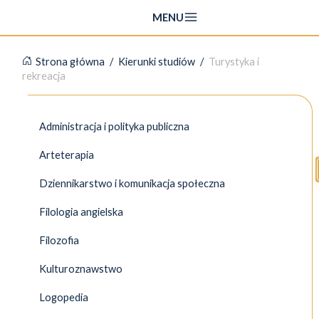
Przejdź
MENU
do
treści
Strona główna
/
Kierunki studiów
/
Turystyka i
rekreacja
Administracja i polityka publiczna
Arteterapia
Dziennikarstwo i komunikacja społeczna
Filologia angielska
Filozofia
Kulturoznawstwo
Logopedia