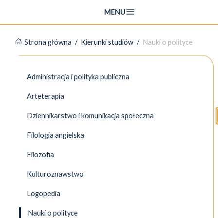
Przejdź
MENU
do
treści
Strona główna
/
Kierunki studiów
/
Nauki o polityce
Administracja i polityka publiczna
Arteterapia
Dziennikarstwo i komunikacja społeczna
Filologia angielska
Filozofia
Kulturoznawstwo
Logopedia
Nauki o polityce