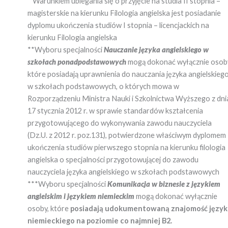
* Warunkiem ubiegania się o przyjęcie na studia II stopnia –
magisterskie na kierunku Filologia angielska jest posiadanie
dyplomu ukończenia studiów I stopnia – licencjackich na
kierunku Filologia angielska
**Wyboru specjalności
Nauczanie języka angielskiego w
szkołach ponadpodstawowych
mogą dokonać wyłącznie osob
które posiadają uprawnienia do nauczania języka angielskieg
w szkołach podstawowych, o których mowa w
Rozporządzeniu Ministra Nauki i Szkolnictwa Wyższego z dni
17 stycznia 2012 r. w sprawie standardów kształcenia
przygotowującego do wykonywania zawodu nauczyciela
(Dz.U. z 2012 r. poz.131), potwierdzone właściwym dyplomem
ukończenia studiów pierwszego stopnia na kierunku filologia
angielska o specjalności przygotowującej do zawodu
nauczyciela języka angielskiego w szkołach podstawowych
***Wyboru specjalności
Komunikacja w biznesie z językiem
angielskim i językiem niemieckim
mogą dokonać wyłącznie
osoby, które
posiadają udokumentowaną znajomość język
niemieckiego na poziomie co najmniej B2.