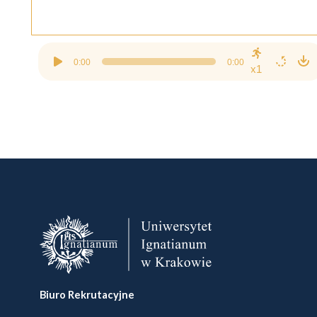
Odtwarzacz
0:00
0:00
plików
x1
dźwiękowych
Biuro Rekrutacyjne