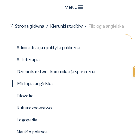
Przejdź
MENU
do
treści
Strona główna
/
Kierunki studiów
/
Filologia angielska
Administracja i polityka publiczna
Arteterapia
Dziennikarstwo i komunikacja społeczna
Filologia angielska
Filozofia
Kulturoznawstwo
Logopedia
Nauki o polityce